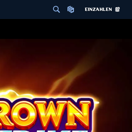
EINZAHLEN