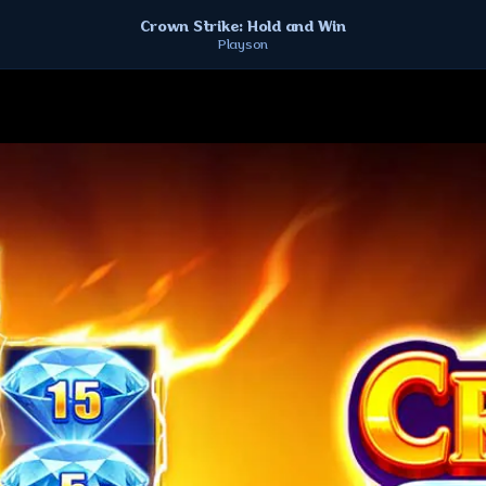
Crown Strike: Hold and Win
Playson