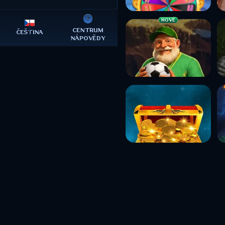
NOVÉ
CENTRUM
ČEŠTINA
NÁPOVĚDY