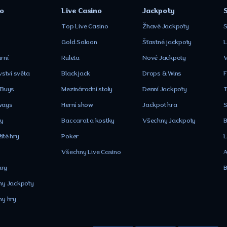
no
Live Casino
Jackpoty
Top Live Casino
Žhavé Jackpoty
S
Gold Saloon
Šťastné jackpoty
L
rní
Ruleta
Nové Jackpoty
V
vství světa
Blackjack
Drops & Wins
F
 Buys
Mezinárodní stoly
Denní Jackpoty
T
ways
Herní show
Jackpot hra
S
ry
Baccarat a kostky
Všechny Jackpoty
B
té hry
Poker
L
Všechny Live Casino
A
hry
B
ny Jackpoty
ny hry