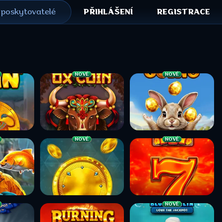
, poskytovatelé
PŘIHLÁŠENÍ
REGISTRACE
NOVÉ
NOVÉ
NOVÉ
NOVÉ
NOVÉ