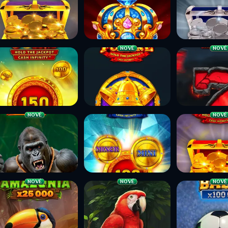
NOVÉ
NOVÉ
NOVÉ
NOVÉ
NOVÉ
NOVÉ
NOVÉ