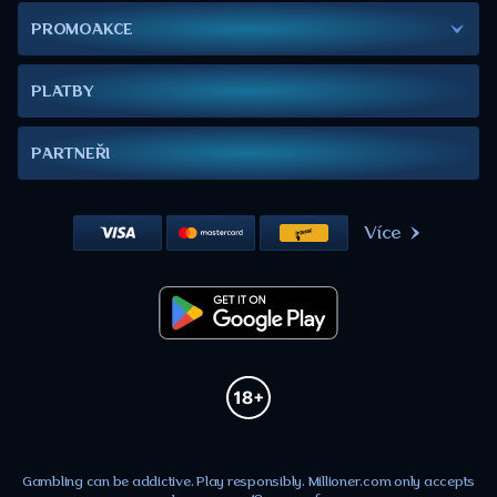
PROMOAKCE
PLATBY
PARTNEŘI
Více
Gambling can be addictive. Play responsibly. Millioner.com only accepts