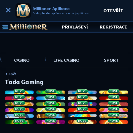
Millioner Aplikace
OTEVŘÍT
Vstupte do aplikace pro nejlepší hru
PŘIHLÁŠENÍ
REGISTRACE
CASINO
LIVE CASINO
SPORT
Zpět
Tada Gaming
NOVÉ
NOVÉ
NOVÉ
NOVÉ
NOVÉ
NOVÉ
NOVÉ
NOVÉ
NOVÉ
NOVÉ
NOVÉ
NOVÉ
NOVÉ
NOVÉ
NOVÉ
NOVÉ
NOVÉ
NOVÉ
NOVÉ
NOVÉ
NOVÉ
NOVÉ
NOVÉ