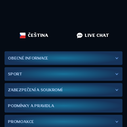
ČEŠTINA
LIVE CHAT
OBECNÉ INFORMACE
SPORT
ZABEZPEČENÍ A SOUKROMÍ
PODMÍNKY A PRAVIDLA
PROMOAKCE