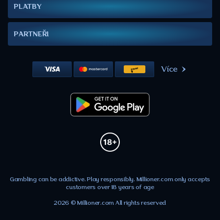
PLATBY
PARTNEŘI
Více
Gambling can be addictive. Play responsibly. Millioner.com only accepts
customers over 18 years of age
2026 © Millioner.com All rights reserved