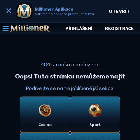
Millioner Aplikace
OTEVŘÍT
Vstupte do aplikace pro nejlepší hru
PŘIHLÁŠENÍ
REGISTRACE
404 stránka nenalezena
Oops! Tuto stránku nemůžeme najít
Podívejte se na nejoblíbenější sekce.
Casino
Sport