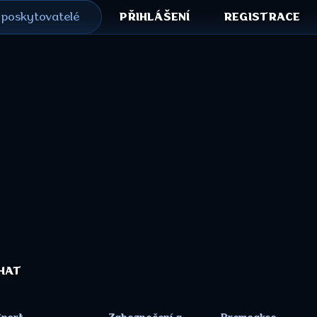
, poskytovatelé
PŘIHLÁŠENÍ
REGISTRACE
CHAT