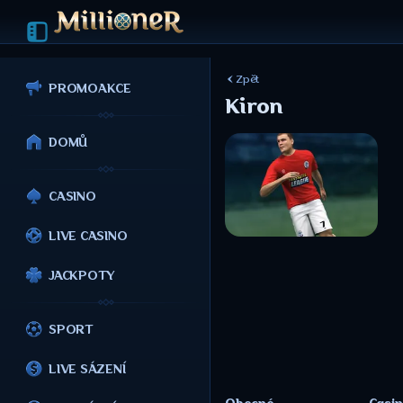
Zpět
PROMOAKCE
Kiron
DOMŮ
CASINO
LIVE CASINO
JACKPOTY
SPORT
LIVE SÁZENÍ