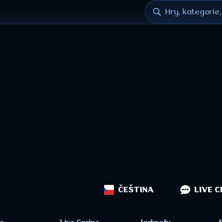
Hry, kategorie
ČEŠTINA
LIVE 