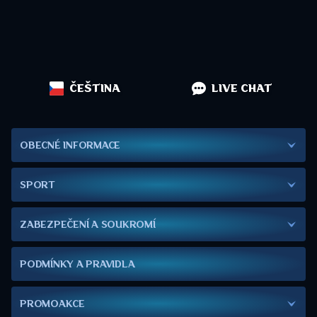
ČEŠTINA
LIVE CHAT
OBECNÉ INFORMACE
SPORT
ZABEZPEČENÍ A SOUKROMÍ
PODMÍNKY A PRAVIDLA
PROMOAKCE