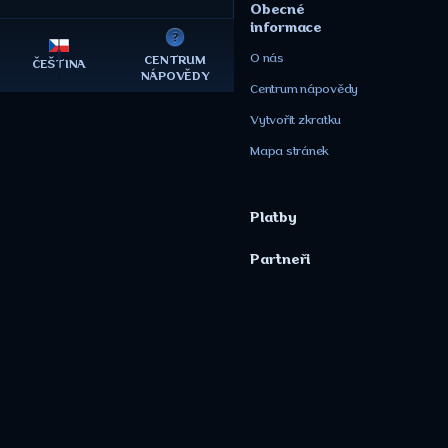
Obecné
informace
O nás
CENTRUM
ČEŠTINA
NÁPOVĚDY
Centrum nápovědy
Vytvořit zkratku
Mapa stránek
Platby
Partneři