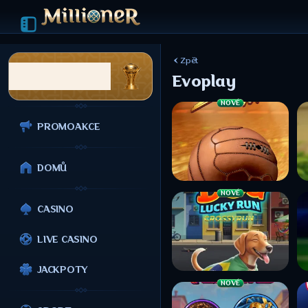
Zpět
MISTROVSTVÍ
Evoplay
SVĚTA GO!
NOVÉ
PROMOAKCE
DOMŮ
NOVÉ
CASINO
LIVE CASINO
JACKPOTY
NOVÉ