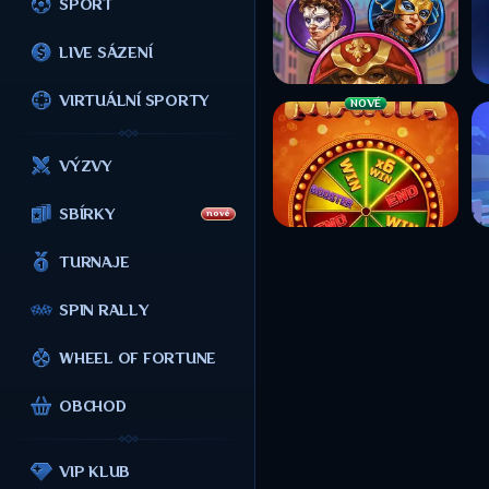
SPORT
LIVE SÁZENÍ
VIRTUÁLNÍ SPORTY
NOVÉ
VÝZVY
SBÍRKY
nové
TURNAJE
SPIN RALLY
WHEEL OF FORTUNE
OBCHOD
VIP KLUB