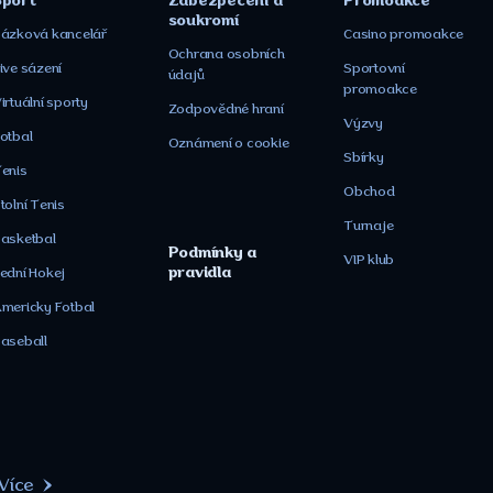
Sport
Zabezpečení a
Promoakce
soukromí
ázková kancelář
Casino promoakce
Ochrana osobních
ive sázení
Sportovní
údajů
promoakce
irtuální sporty
Zodpovědné hraní
Výzvy
otbal
Oznámení o cookie
Sbírky
enis
Obchod
tolní Tenis
Turnaje
asketbal
Podmínky a
VIP klub
pravidla
ední Hokej
mericky Fotbal
aseball
Více