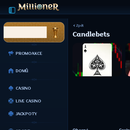
Zpět
MISTROVSTVÍ
Candlebets
SVĚTA GO!
PROMOAKCE
DOMŮ
CASINO
LIVE CASINO
JACKPOTY