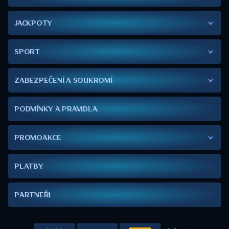
JACKPOTY
SPORT
ZABEZPEČENÍ A SOUKROMÍ
PODMÍNKY A PRAVIDLA
PROMOAKCE
PLATBY
PARTNEŘI