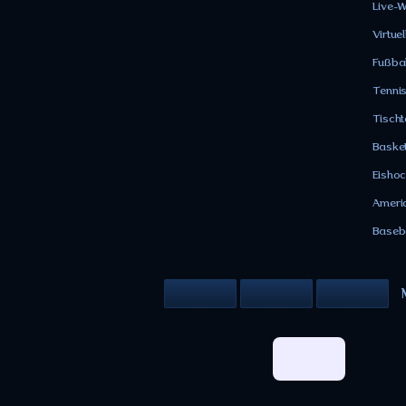
Live-W
Virtuel
Fußbal
Tenni
Tischt
Basket
Eisho
Americ
Baseb