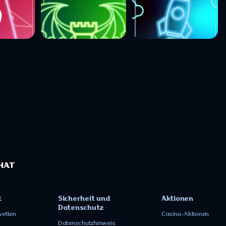
CHAT
t
Sicherheit und
Aktionen
Datenschutz
wetten
Casino-Aktionen
Datenschutzhinweis