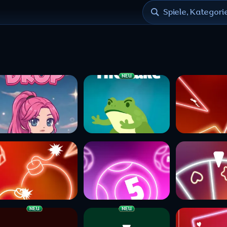
Spiele, Kategori
NEU
NEU
NEU