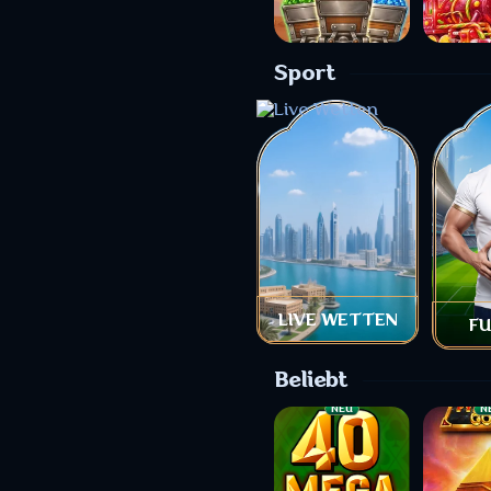
Sport
LIVE WETTEN
FU
Beliebt
NEU
N