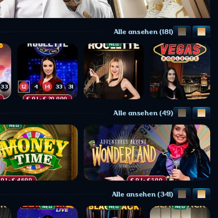
Alle ansehen (181)
NEU
33
12
4
14
33
31
 
€ 0,1
 - € 20.000 
16
2
21
14
10
6
Alle ansehen (49)
NEU
21
10
4
16
12
35
25
29
24
24
2
35
0,1
 - € 4.600 
€ 0,1
 - € 500 
Alle ansehen (341)
NEU
NEU
NEU