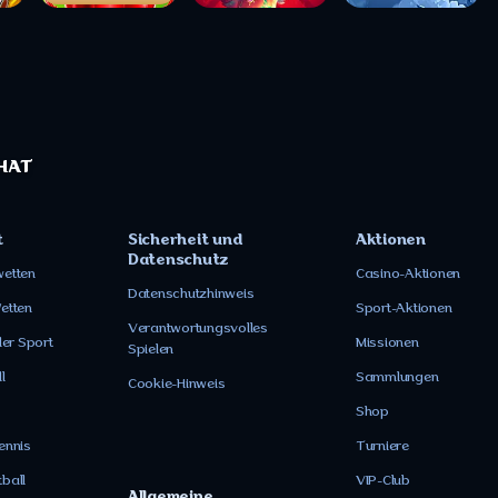
CHAT
t
Sicherheit und
Aktionen
Datenschutz
wetten
Casino-Aktionen
Datenschutzhinweis
etten
Sport-Aktionen
Verantwortungsvolles
ler Sport
Missionen
Spielen
l
Sammlungen
Cookie-Hinweis
s
Shop
ennis
Turniere
ball
VIP-Club
Allgemeine