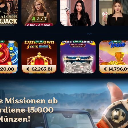
2 / 7
€ 100
 - € 2.000 
EU
NEU
NEU
NEU
220,08
€ 62.265,81
€ 14.796,0
e Missionen ab
rdiene 15.000
Münzen!