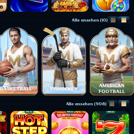
08
Alle ansehen (10)
AMERICAN
BASKETBALL
EISHOCKEY
FOOTBALL
Alle ansehen (908)
NEU
NEU
NEU