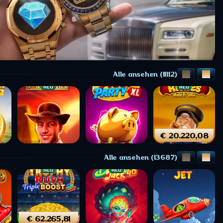
Alle ansehen (11112)
NEU
NEU
€ 20.220,08
Alle ansehen (13687)
NEU
NEU
€ 62.265,81