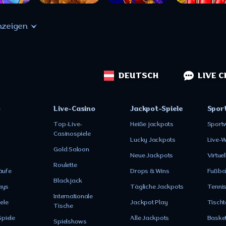
nzeigen
DEUTSCH
LIVE 
o
Live-Casino
Jackpot-Spiele
Spor
Top-Live-
Heiße jackpots
Sport
Casinospiele
Lucky Jackpots
Live-W
Gold Saloon
Neue Jackpots
Virtuel
Roulette
äufe
Drops & Wins
Fußbal
Blackjack
ays
Tägliche Jackpots
Tenni
Internationale
ele
Jackpot Play
Tischt
Tische
Spiele
Alle Jackpots
Basket
Spielshows