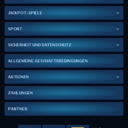
JACKPOT-SPIELE
SPORT
SICHERHEIT UND DATENSCHUTZ
ALLGEMEINE GESCHÄFTSBEDINGUNGEN
AKTIONEN
ZAHLUNGEN
PARTNER