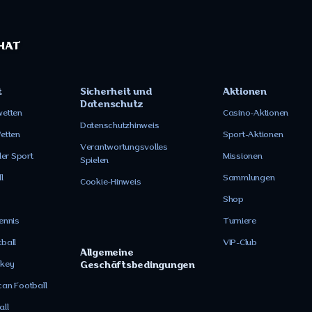
CHAT
t
Sicherheit und
Aktionen
Datenschutz
wetten
Casino-Aktionen
Datenschutzhinweis
etten
Sport-Aktionen
Verantwortungsvolles
ler Sport
Missionen
Spielen
l
Sammlungen
Cookie-Hinweis
s
Shop
ennis
Turniere
ball
VIP-Club
Allgemeine
ckey
Geschäftsbedingungen
an Football
all