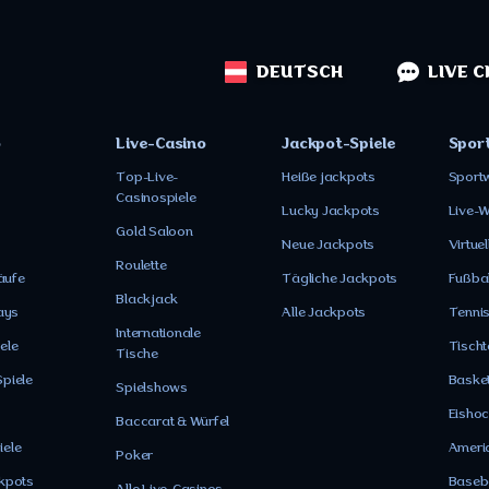
DEUTSCH
LIVE 
o
Live-Casino
Jackpot-Spiele
Spor
Top-Live-
Heiße jackpots
Sport
Casinospiele
Lucky Jackpots
Live-W
Gold Saloon
Neue Jackpots
Virtuel
Roulette
äufe
Tägliche Jackpots
Fußbal
Blackjack
ays
Alle Jackpots
Tenni
Internationale
ele
Tischt
Tische
Spiele
Basket
Spielshows
Eisho
Baccarat & Würfel
iele
Americ
Poker
ckpots
Baseb