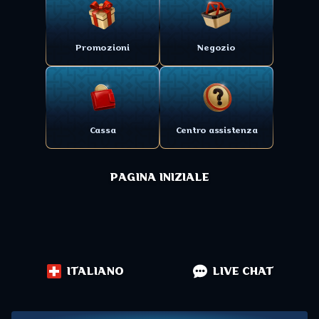
Promozioni
Negozio
Cassa
Centro assistenza
PAGINA INIZIALE
ITALIANO
LIVE CHAT