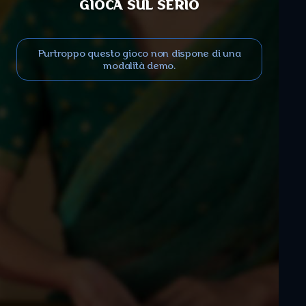
GIOCA SUL SERIO
Purtroppo questo gioco non dispone di una
modalità demo.