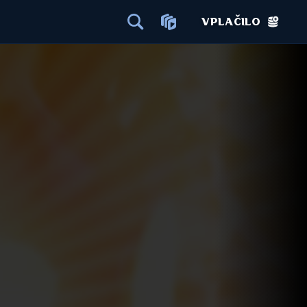
VPLAČILO