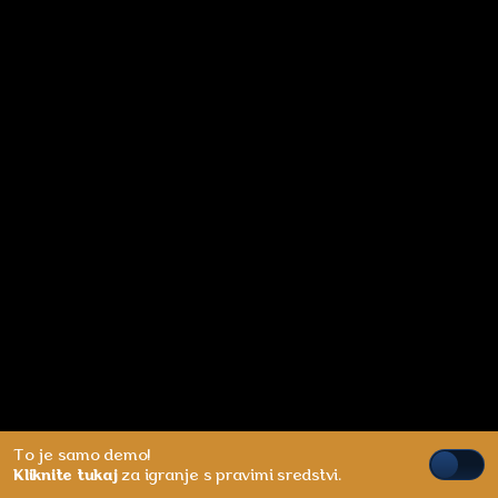
To je samo demo!
Kliknite tukaj
za igranje s pravimi sredstvi.