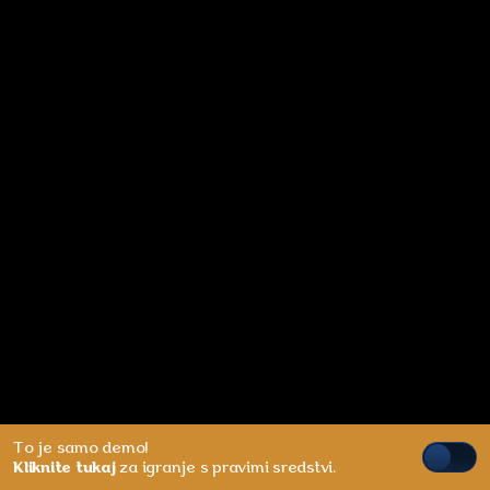
To je samo demo!
Kliknite tukaj
za igranje s pravimi sredstvi.