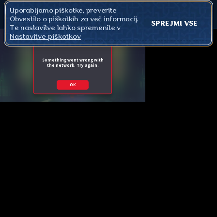
Uporabljamo piškotke, preverite
Obvestilo o piškotkih
za več informacij.
SPREJMI VSE
Te nastavitve lahko spremenite v
Nastavitve piškotkov