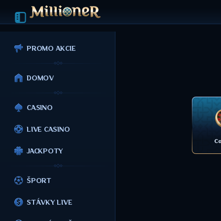
PROMO AKCIE
DOMOV
CASINO
LIVE CASINO
C
JACKPOTY
ŠPORT
STÁVKY LIVE