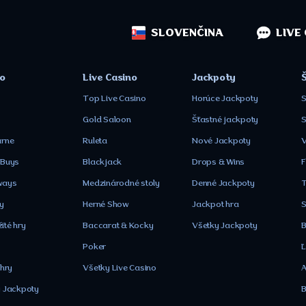
SLOVENČINA
LIVE
no
Live Casino
Jackpoty
Top Live Casino
Horúce Jackpoty
S
Gold Saloon
Šťastné jackpoty
S
árne
Ruleta
Nové Jackpoty
V
 Buys
Blackjack
Drops & Wins
F
ways
Medzinárodné stoly
Denné Jackpoty
T
ry
Herné Show
Jackpot hra
S
té hry
Baccarat & Kocky
Všetky Jackpoty
B
Poker
Ľ
 hry
Všetky Live Casino
A
 Jackpoty
B