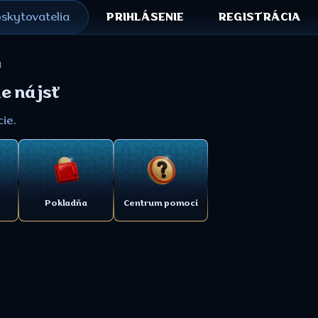
oskytovatelia
PRIHLÁSENIE
REGISTRÁCIA
á
e nájsť
ie.
Pokladňa
Centrum pomoci