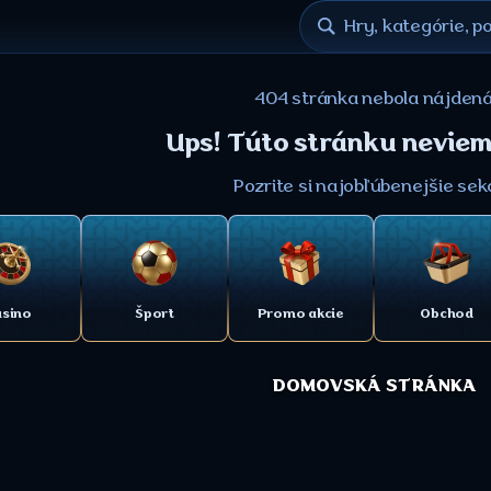
Hry, kategórie, p
404 stránka nebola nájden
Ups! Túto stránku neviem
Pozrite si najobľúbenejšie sekc
asino
Šport
Promo akcie
Obchod
DOMOVSKÁ STRÁNKA