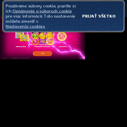
Používame súbory cookie, pozrite si
ich
Oznámenie o súboroch cookie
pre viac informácií. Toto nastavenie
PRIJAŤ VŠETKO
môžete zmeniť v
Nastavenia cookies