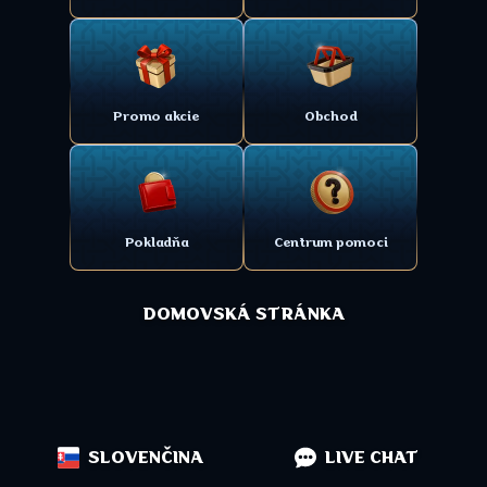
Promo akcie
Obchod
Pokladňa
Centrum pomoci
DOMOVSKÁ STRÁNKA
SLOVENČINA
LIVE CHAT