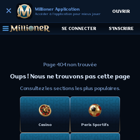
Millioner Application
OUVRIR
Accéder à l'application pour mieux jouer
SE CONNECTER
S'INSCRIRE
Page 404 non trouvée
Oups ! Nous ne trouvons pas cette page
Consultez les sections les plus populaires.
Casino
Paris Sportifs