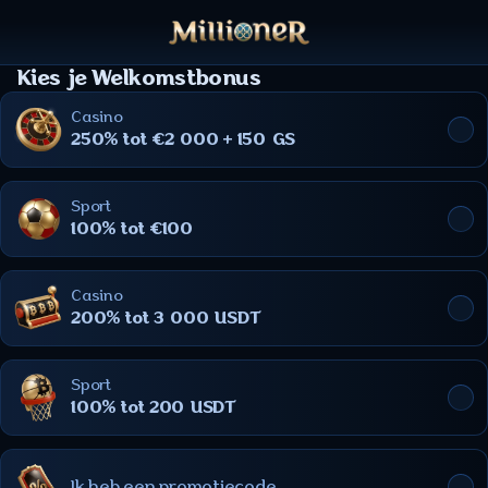
Kies je Welkomstbonus
Casino
250% tot €2 000 + 150 GS
Sport
100% tot €100
Casino
200% tot 3 000 USDT
Sport
100% tot 200 USDT
Ik heb een promotiecode