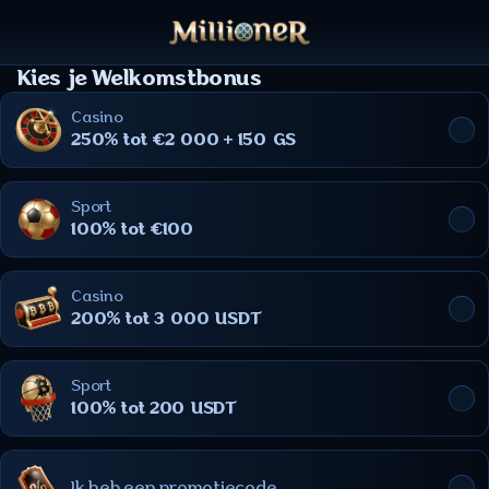
Kies je Welkomstbonus
Casino
250% tot €2 000 + 150 GS
Sport
100% tot €100
Casino
200% tot 3 000 USDT
Sport
100% tot 200 USDT
Ik heb een promotiecode