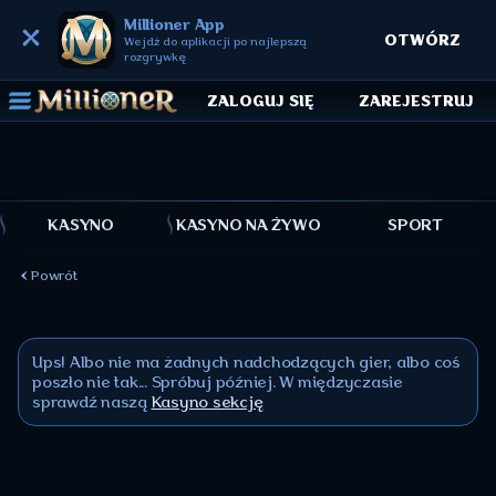
Millioner App
OTWÓRZ
Wejdź do aplikacji po najlepszą
rozgrywkę
ZALOGUJ SIĘ
ZAREJESTRUJ
KASYNO
KASYNO NA ŻYWO
SPORT
Powrót
Ups! Albo nie ma żadnych nadchodzących gier, albo coś
poszło nie tak... Spróbuj później. W międzyczasie
sprawdź naszą
Kasyno sekcję