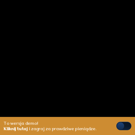
To wersja demo!
Kliknij tutaj
i zagraj za prawdziwe pieniądze.