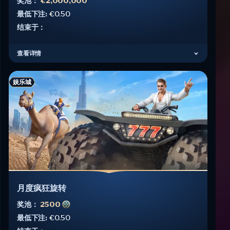
奖池：
€2,000,000
最低下注:
€0.50
结束于：
查看详情
娱乐城
月度疯狂旋转
奖池：
2500
最低下注:
€0.50