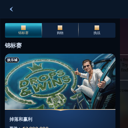
锦标赛
购物
挑战
锦标赛
娱乐城
掉落和赢利