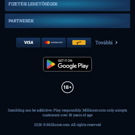
FIZETÉSI LEHETŐSÉGEK
PARTNEREK
További
Gambling can be addictive. Play responsibly. Millioner.com only accepts
customers over 18 years of age
2026 © Millioner.com All rights reserved