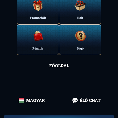
Promóciók
Bolt
Pénztár
Súgó
FŐOLDAL
MAGYAR
ÉLŐ CHAT