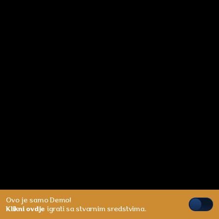
Ovo je samo Demo!
Klikni ovdje
igrati sa stvarnim sredstvima.