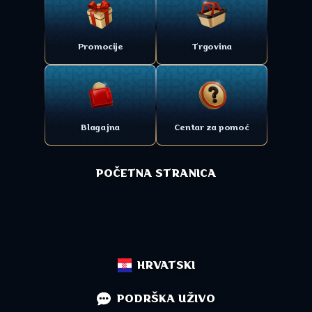
Promocije
Trgovina
Blagajna
Centar za pomoć
POČETNA STRANICA
HRVATSKI
PODRŠKA UŽIVO