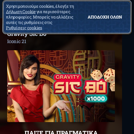
Χρησιμοποιούμε cookies, έλεγξε τη
Δήλωση Cookie
για περισσότερες
πληροφορίες. Μπορείς να αλλάξεις
ΑΠΟΔΟΧΉ ΌΛΩΝ
αυτές τις ρυθμίσεις στις
Ρυθμίσεις cookies
Gravity Sic Bo
Iconic 21
ΠΑΊΞΕ ΓΙΑ ΠΡΑΓΜΑΤΙΚΆ