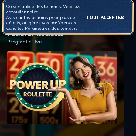
Ce site utilise des témoins. Veuillez
consulter notre
Avis sur les témoins
pour plus de
TOUT ACCEPTER
détails, ou gérez vos préférences
dans les
Paramètres des témoins
PowerUP Roulette
Pragmatic Live