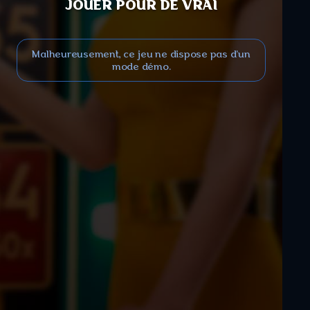
JOUER POUR DE VRAI
Malheureusement, ce jeu ne dispose pas d'un
mode démo.