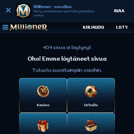
Millioner -sovellus
AVAA
Siirry sovellukseen parhaita pelihetkiä
varten
KIRJAUDU
LIITY
404 sivua ei löytynyt
Oho! Emme löytäneet sivua
Tutustu suosituimpiin osioihin.
Kasino
Urheilu