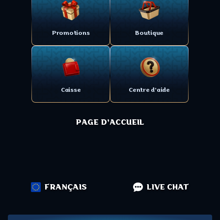
Promotions
Boutique
Caisse
Centre d'aide
PAGE D'ACCUEIL
FRANÇAIS
LIVE CHAT