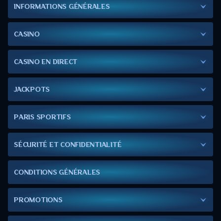
INFORMATIONS GÉNÉRALES
CASINO
CASINO EN DIRECT
JACKPOTS
PARIS SPORTIFS
SÉCURITÉ ET CONFIDENTIALITÉ
CONDITIONS GÉNÉRALES
PROMOTIONS