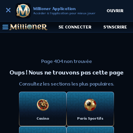
Millioner Application
OUVRIR
Accéder à l'application pour mieux jouer
SE CONNECTER
S'INSCRIRE
Page 404 non trouvée
Oups ! Nous ne trouvons pas cette page
Consultez les sections les plus populaires.
Casino
Paris Sportifs