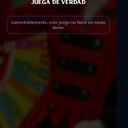
JUEGA DE VERDAD
Lamentablemente, este juego no tiene un modo
demo.