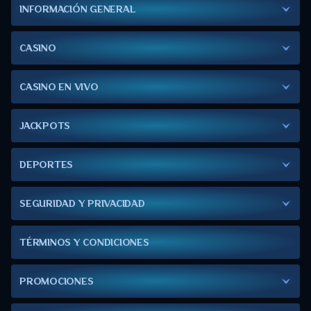
INFORMACIÓN GENERAL
CASINO
CASINO EN VIVO
JACKPOTS
DEPORTES
SEGURIDAD Y PRIVACIDAD
TÉRMINOS Y CONDICIONES
PROMOCIONES