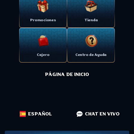
Promociones
Tienda
Cajero
Centro de Ayuda
PÁGINA DE INICIO
ESPAÑOL
CHAT EN VIVO