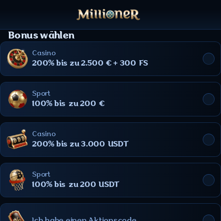
Bonus wählen
Casino
200% bis zu 2.500 € + 300 FS
Sport
100% bis zu 200 €
Casino
200% bis zu 3.000 USDT
Sport
100% bis zu 200 USDT
Ich habe einen Aktionscode