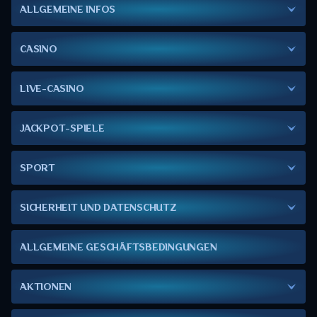
ALLGEMEINE INFOS
CASINO
LIVE-CASINO
JACKPOT-SPIELE
SPORT
SICHERHEIT UND DATENSCHUTZ
ALLGEMEINE GESCHÄFTSBEDINGUNGEN
AKTIONEN