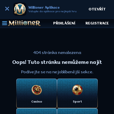
Millioner Aplikace
OTEVŘÍT
Vstupte do aplikace pro nejlepší hru
PŘIHLÁŠENÍ
REGISTRACE
404 stránka nenalezena
Oops! Tuto stránku nemůžeme najít
Podívejte se na nejoblíbenější sekce.
Casino
Sport