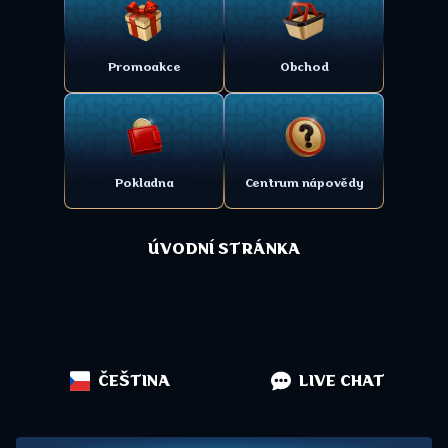
Promoakce
Obchod
Pokladna
Centrum nápovědy
ÚVODNÍ STRÁNKA
ČEŠTINA
LIVE CHAT