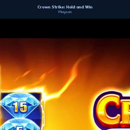
Crown Strike: Hold and Win
Playson