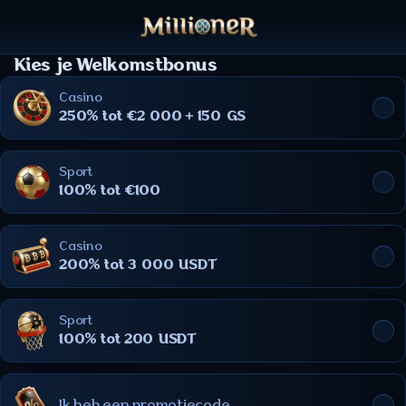
Kies je Welkomstbonus
Casino
250% tot €2 000 + 150 GS
Sport
100% tot €100
Casino
200% tot 3 000 USDT
Sport
100% tot 200 USDT
Ik heb een promotiecode