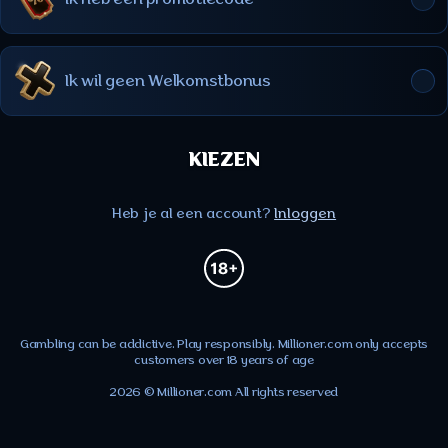
Ik wil geen Welkomstbonus
KIEZEN
Heb je al een account?
Inloggen
Gambling can be addictive. Play responsibly. Millioner.com only accepts
customers over 18 years of age
2026 © Millioner.com All rights reserved