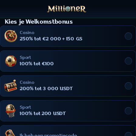
Kies je Welkomstbonus
Casino
250% tot €2 000 + 150 GS
Sport
100% tot €100
Casino
200% tot 3 000 USDT
Sport
100% tot 200 USDT
Ik heb een promotiecode