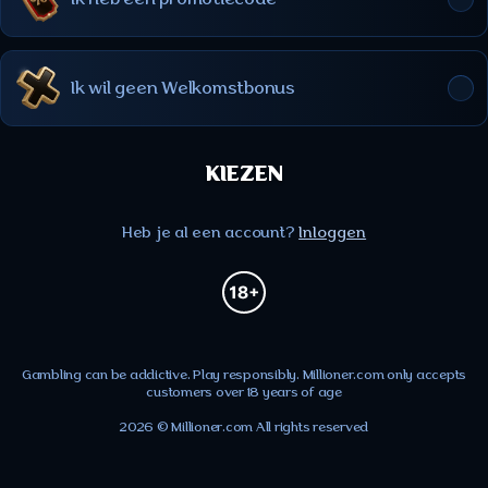
Ik wil geen Welkomstbonus
KIEZEN
Heb je al een account?
Inloggen
Gambling can be addictive. Play responsibly. Millioner.com only accepts
customers over 18 years of age
2026 © Millioner.com All rights reserved