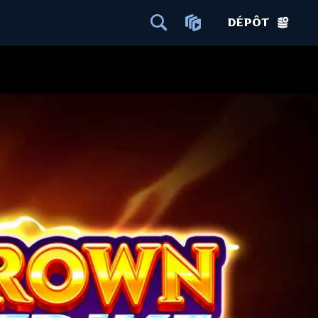
DÉPÔT