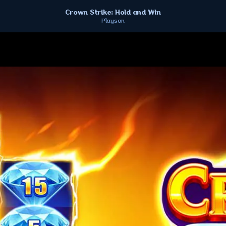
Crown Strike: Hold and Win
Playson