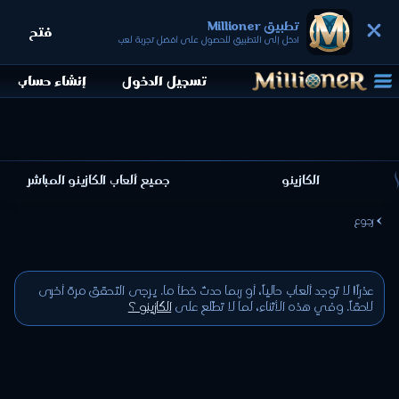
تطبيق Millioner
فتح
ادخل إلى التطبيق للحصول على أفضل تجربة لعب
تسجيل الدخول
إنشاء حساب
الكازينو
جميع ألعاب الكازينو المباشر
رجوع
عذراً! لا توجد ألعاب حالياً، أو ربما حدث خطأ ما. يرجى التحقق مرة أخرى
لاحقاً. وفي هذه الأثناء، لما لا تطّلع على
الكازينو ؟